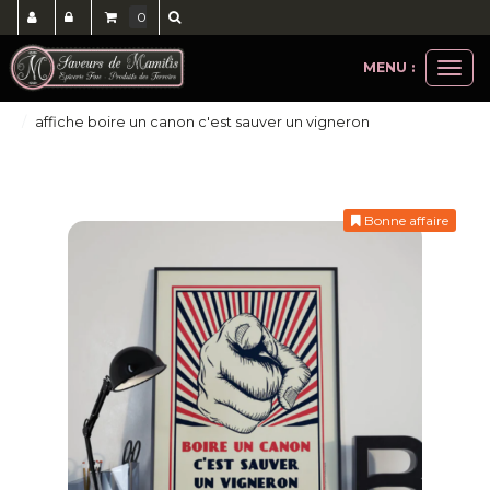
0
MENU :
Ouvri
idées cadeaux
affiches
le
affiche boire un canon c'est sauver un vigneron
men
Bonne affaire