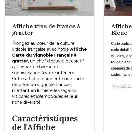
Affiche vins de france à
Affiche
gratter
Bleue
Plongez au cœur de la culture
Carte particu
En savoir plus
viticole française avec notre
Affiche
carte détaill
Carte du Vignoble Français à
viticoles, vil
gratter
, un chef-d'œuvre décoratif
rouge/blanc.
qui apporte charme et
Ajouter au Panier
cépages de c
sophistication à votre intérieur.
cadre. Taill
Cette affiche représente une carte
détaillée du vignoble français,
Prix : 25,
mettant en lumière les
régions
viticoles emblématiques
et leur
riche diversité.
Caractéristiques
de l'Affiche