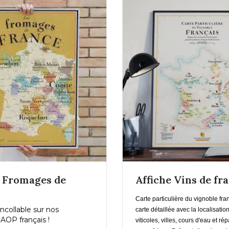
En savoir plus
En savoir pl
e Fromages de
Affiche Vins de fr
Ajouter au Panier
Ajouter au Pani
Carte particulière du vignoble fra
ncollable sur nos
carte détaillée avec la localisati
AOP français !
viticoles, villes, cours d'eau et rép