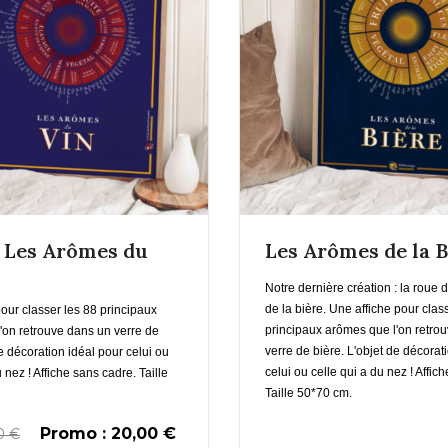
En savoir plus
En savoir pl
e Les Arômes du
Les Arômes de la B
Ajouter au Panier
Notre dernière création : la roue
de la bière. Une affiche pour clas
our classer les 88 principaux
principaux arômes que l'on retro
'on retrouve dans un verre de
verre de bière. L'objet de décorat
e décoration idéal pour celui ou
celui ou celle qui a du nez ! Affic
u nez ! Affiche sans cadre. Taille
Taille 50*70 cm.
Promo : 20,00 €
00 €