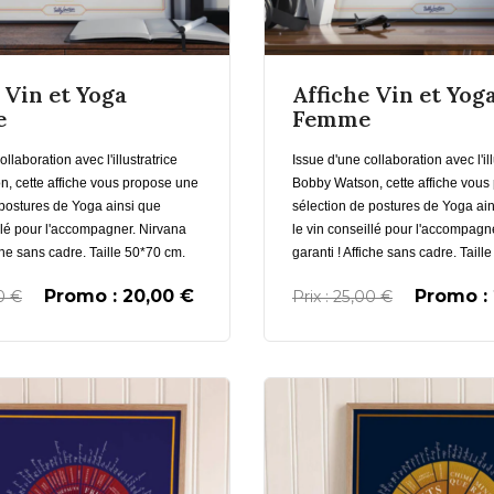
En savoir plus
En savoir pl
 Vin et Yoga
Affiche Vin et Yog
e
Femme
llaboration avec l'illustratrice
Issue d'une collaboration avec l'ill
, cette affiche vous propose une
Bobby Watson, cette affiche vous
 postures de Yoga ainsi que
sélection de postures de Yoga ai
llé pour l'accompagner. Nirvana
le vin conseillé pour l'accompagn
iche sans cadre. Taille 50*70 cm.
garanti ! Affiche sans cadre. Taill
Promo : 20,00 €
Promo :
00 €
Prix : 25,00 €