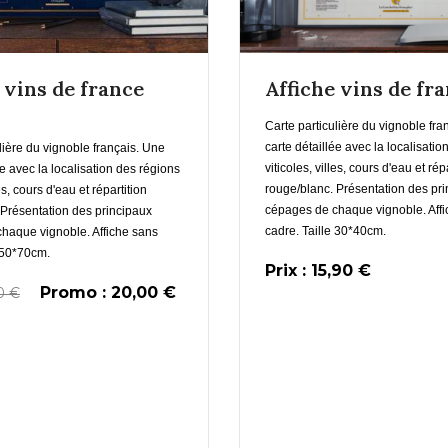
 vins de france
Affiche vins de fr
Carte particulière du vignoble fra
carte détaillée avec la localisati
lière du vignoble français. Une
En savoir pl
viticoles, villes, cours d'eau et rép
ée avec la localisation des régions
rouge/blanc. Présentation des pr
les, cours d'eau et répartition
En savoir plus
cépages de chaque vignoble. Aff
 Présentation des principaux
cadre. Taille 30*40cm.
Ajouter au Pani
haque vignoble. Affiche sans
e 50*70cm.
Prix : 15,90 €
Promo : 20,00 €
00 €