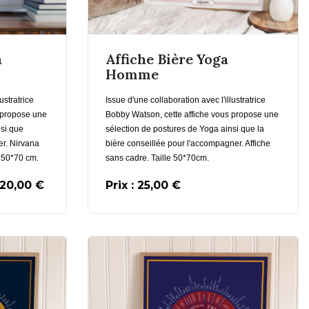
En savoir plus
us
a
Affiche Bière Yoga
Ajouter au Panier
Homme
ustratrice
Issue d'une collaboration avec l'illustratrice
 propose une
Bobby Watson, cette affiche vous propose une
nsi que
sélection de postures de Yoga ainsi que la
er. Nirvana
bière conseillée pour l'accompagner. Affiche
e 50*70 cm.
sans cadre. Taille 50*70cm.
 20,00 €
Prix : 25,00 €