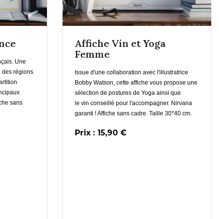
ance
Affiche Vin et Yoga
Femme
nçais. Une
on des régions
Issue d'une collaboration avec l'illustratrice
us
artition
Bobby Watson, cette affiche vous propose une
incipaux
sélection de postures de Yoga ainsi que
En savoir plus
iche sans
le vin conseillé pour l'accompagner. Nirvana
er
garanti ! Affiche sans cadre. Taille 30*40 cm.
Prix : 15,90 €