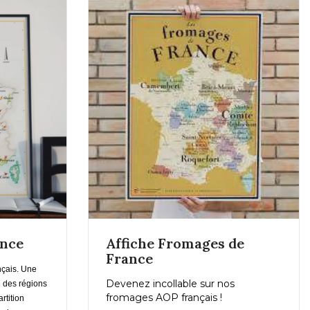
us
En savoir plus
ance
Affiche Fromages de
er
France
nçais. Une
Devenez incollable sur nos
on des régions
fromages AOP français !
artition