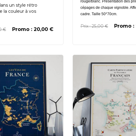
rouge/blanc. Présentation des pr
dans un style rétro
cépages de chaque vignoble. Aff
 la couleur à vos
cadre. Taille 50*70cm.
.
Promo :
Prix : 25,00 €
Promo : 20,00 €
00 €