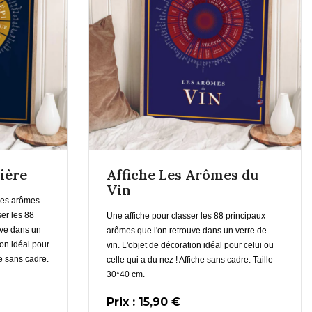
En savoir plus
us
ière
Affiche Les Arômes du
Vin
Ajouter au Panier
 des arômes
ser les 88
Une affiche pour classer les 88 principaux
uve dans un
arômes que l'on retrouve dans un verre de
ion idéal pour
vin.
L'objet de décoration idéal pour celui ou
he sans cadre.
celle qui a du nez ! Affiche sans cadre. Taille
30*40 cm.
Prix : 15,90 €