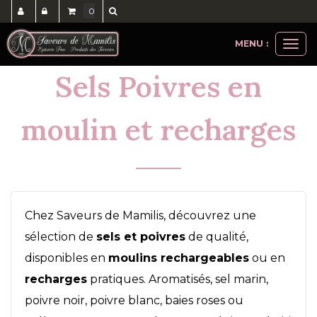
0
MENU :
Ouvri
le
Sels Poivres en
men
moulin et recharges
Chez Saveurs de Mamilis, découvrez une
sélection de
sels et poivres
de qualité,
disponibles en
moulins rechargeables
ou en
recharges
pratiques. Aromatisés, sel marin,
poivre noir, poivre blanc, baies roses ou