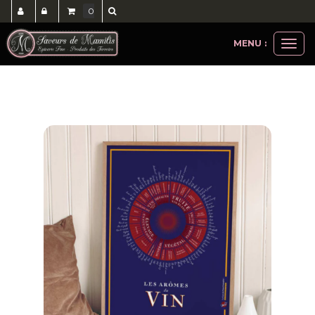
0
MENU :
Ouvri
idées cadeaux
affiches
affiche les arômes du vin
le
men