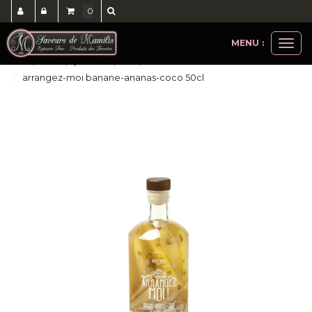
0
MENU :
Ouvri
cave, bières, spiritueux, softs, cocktails
le
arrangez-moi banane-ananas-coco 50cl
men