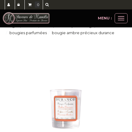
0
MENU :
Ouvri
bougies, senteurs, savons, soins corps et visage, cheveux
le
bougies parfumées
bougie ambre précieux durance
men