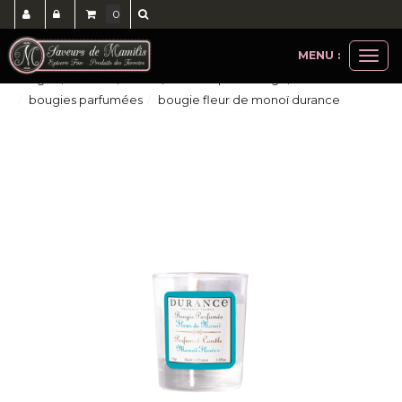
0
MENU :
Ouvri
bougies, senteurs, savons, soins corps et visage, cheveux
le
bougies parfumées
bougie fleur de monoï durance
men