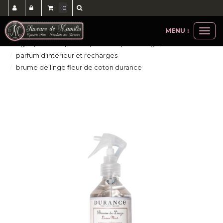
0
MENU :
Ouvri
bougies, senteurs, savons, soins corps et visage, cheveux
le
parfum d'intérieur et recharges
men
brume de linge fleur de coton durance