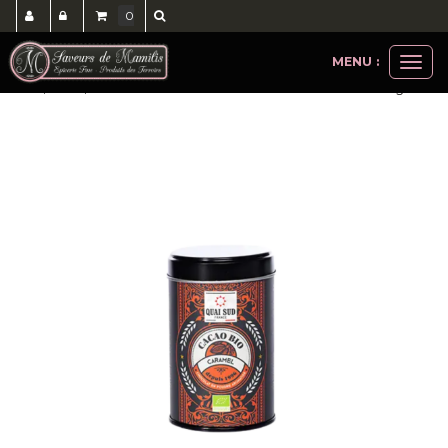
0
MENU :
Ouvri
thés, cafés, accessoires
cacaos
cacao caramel bio 250gr
le
men