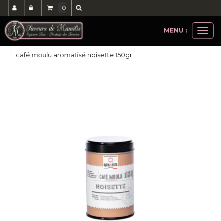
0
MENU :
Ouvri
thés, cafés, accessoires
cafés
le
café moulu aromatisé noisette 150gr
men