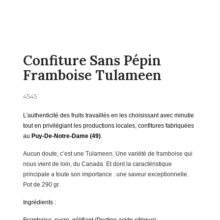
Confiture Sans Pépin
Framboise Tulameen
4545
L'authenticité des fruits travaillés en les choisissant avec minutie
tout en privilégiant les productions locales, confitures fabriquées
au
Puy-De-Notre-Dame (49)
.
Aucun doute, c’est une
Tulameen
. Une variété de
framboise
qui
nous vient de loin, du Canada. Et dont la caractéristique
principale a toute son importance : une saveur exceptionnelle.
Pot de 290 gr.
Ingrédients :
Framboise, sucre, gélifiant (Pectine acide citrique).