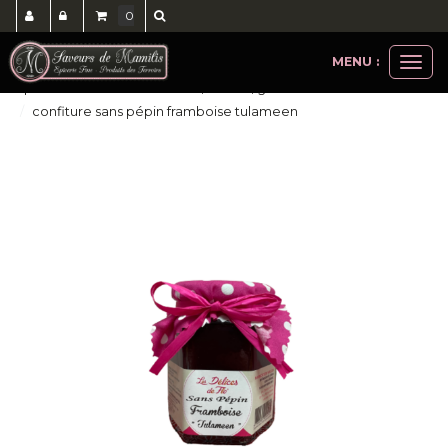
0
MENU :
Ouvri
épicerie sucrée
confitures, confits, gelées
le
confiture sans pépin framboise tulameen
men