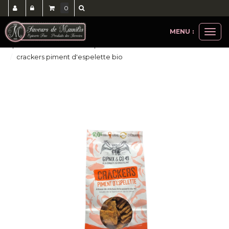
0
MENU :
Ouvri
epicerie salée
biscuits apéritifs
le
crackers piment d'espelette bio
men