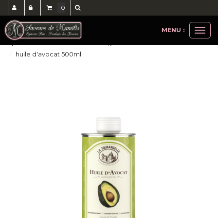
0
MENU :
Ouvri
epicerie salée
huiles la tourangelle et savor
le
huile d'avocat 500ml
men