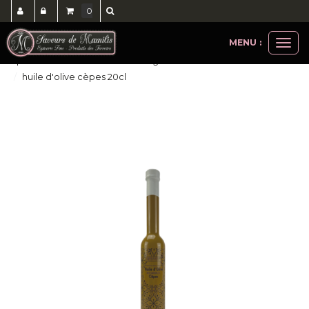
0
MENU :
Ouvri
epicerie salée
huiles la tourangelle et savor
le
huile d'olive cèpes 20cl
men