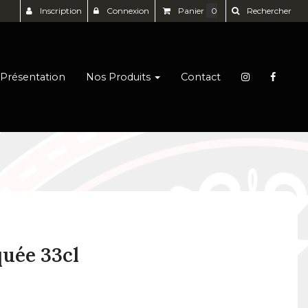
Inscription
Connexion
Panier
0
Rechercher
Présentation
Nos Produits
Contact
uée 33cl