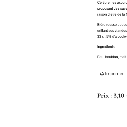
Célébrer les accord
proposant des saveur
raison d’être de l
Bière r
ousse douce
grillant ses viande
33 cl, 5% d'alcool/
Ingrédients :
Eau, houblon, malt 
Imprimer
Prix : 3,10