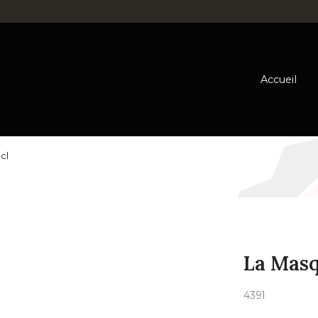
Accueil
cl
La Masq
4391