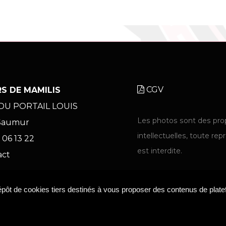
CGV
S DE MAMILIS
 DU PORTAIL LOUIS
Les photos sont des pro
Saumur
intellectuelles, toute re
 06 13 22
est interdite.
act
dépôt de cookies tiers destinés à vous proposer des contenus de plat