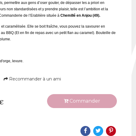
s, permettre aux gens d’oser gouter, de dépasser les a priori en
s non standardisées et y prendre plaisir, telle est l’ambition et la
a Commanderie de l’Erablière située à
Chemillé en Anjou (49).
 et caramélisée.
Elle se boit fraîche, vous pouvez la savourer en
s au BBQ (Et en fin de repas avec un petit flan au caramel)
. Bouteille de
volume.
d'orge, levure.
Recommander à un ami
Commander
 €