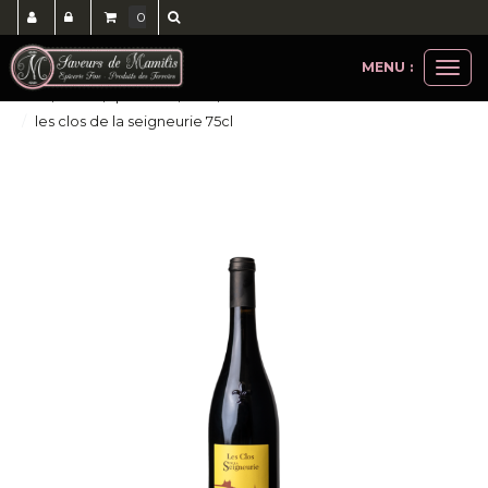
0
MENU :
Ouvri
cave, bières, spiritueux, softs, cocktails
le
les clos de la seigneurie 75cl
men