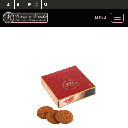
0
MENU :
Ouvri
épicerie sucrée
biscuits
les petits sablés tout chocolat 100gr
le
men