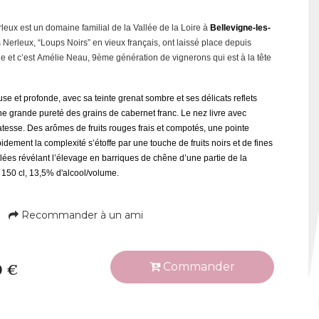
eux est un domaine familial de la Vallée de la Loire à
Bellevigne-les-
s Nerleux, “Loups Noirs” en vieux français, ont laissé place depuis
e et c’est Amélie Neau, 9ème génération de vignerons qui est à la tête
se et profonde, avec sa teinte grenat sombre et ses délicats reflets
ne grande pureté des grains de cabernet franc. Le nez livre avec
tesse. Des arômes de fruits rouges frais et compotés, une pointe
apidement la complexité s’étoffe par une touche de fruits noirs et de fines
lées révélant l’élevage en barriques de chêne d’une partie de la
 150 cl, 13,5% d'alcool/volume.
Recommander à un ami
Commander
0 €