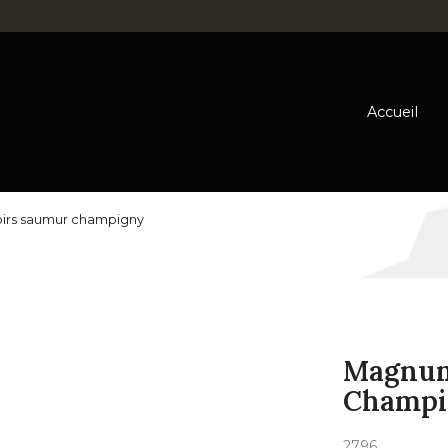
Accueil
oirs saumur champigny
Magnum
Champi
2796