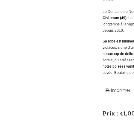
Le Domaine de Nerl
Châteaux (49)
. Le
longtemps à la vign
depuis 2010.
Sa
robe est lumineu
violacés, signe d’u
beaucoup de délica
florale, puis très r
notes boisées
vanil
cuvée. Bouteille de
Imprimer
Prix : 41,0