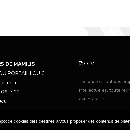
CGV
S DE MAMILIS
 DU PORTAIL LOUIS
Les photos sont des pro
Saumur
intellectuelles, toute re
 06 13 22
est interdite.
act
dépôt de cookies tiers destinés à vous proposer des contenus de plat