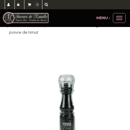
0
MENU :
Ouvri
epicerie salée
sels poivres en moulin et recharges
le
poivre de timut
men