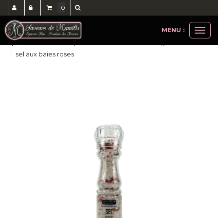
0
MENU :
Ouvri
epicerie salée
sels poivres en moulin et recharges
le
sel aux baies roses
men