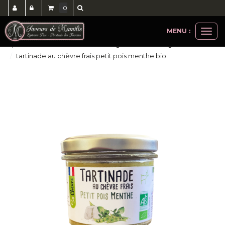
0
MENU :
Ouvri
epicerie salée
tartinables de légumes et fromages
le
tartinade au chèvre frais petit pois menthe bio
men