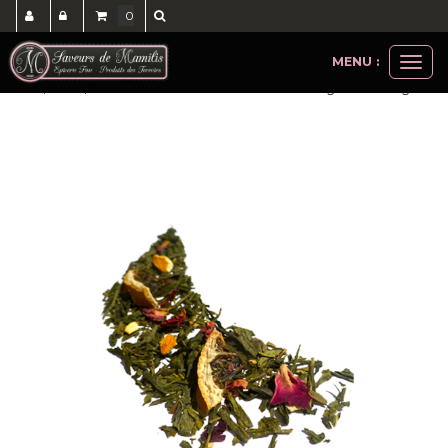
0
MENU :
Ouvri
thés, cafés, accessoires
thés verts
thé vert agrumes 100gr
le
men