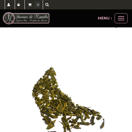
0
MENU :
Ouvri
thés, cafés, accessoires
thés verts
thé vert sencha 100gr
le
men